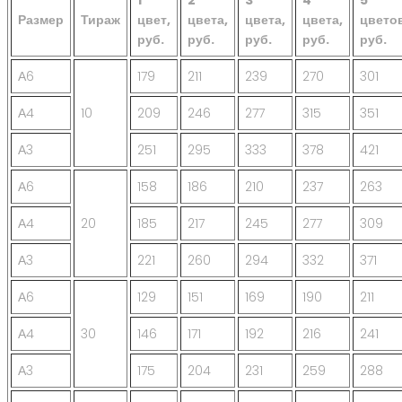
Размер
Тираж
цвет,
цвета,
цвета,
цвета,
цвето
руб.
руб.
руб.
руб.
руб.
А6
179
211
239
270
301
А4
10
209
246
277
315
351
А3
251
295
333
378
421
А6
158
186
210
237
263
А4
20
185
217
245
277
309
А3
221
260
294
332
371
А6
129
151
169
190
211
А4
30
146
171
192
216
241
А3
175
204
231
259
288