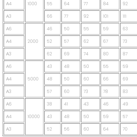
А4
1000
55
64
77
84
92
А3
66
77
92
101
111
А6
46
50
55
59
63
А4
2000
52
57
62
67
73
А3
62
69
74
80
87
А6
43
48
50
55
59
А4
5000
48
50
60
66
69
А3
57
60
73
78
83
А6
38
41
43
46
49
А4
10000
43
48
50
59
57
А3
52
56
60
64
70